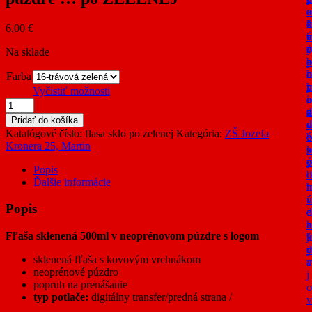
c
n
o
a
n
k
c
č
6,00
€
é
y
h
n
o
o
r
ý
Na sklade
b
c
a
p
c
h
n
o
Farba
h
r
y
r
Vyčistiť možnosti
o
a
o
i
množstvo
d
n
s
a
Fľaša
Pridať do košíka
n
y
o
d
sklenená
Katalógové číslo:
flasa sklo po zelenej
Kategória:
ZŠ Jozefa
é
o
b
o
500ml
Kronera 25, Martin
p
s
n
k
v
o
o
ý
neoprénovom
Popis
d
b
c
púzdre
Ďalšie informácie
n
h
...
i
ý
ú
po
Popis
e
c
d
ZELENEJ
n
h
a
Fľaša sklenená 500ml v neoprénovom púzdre s logom
k
ú
j
y
d
o
sklenená fľaša s kovovým vrchnákom
a
v
neoprénové púzdro
j
popruh na prenášanie
o
typ potlače:
digitálny transfer/predná strana /
v