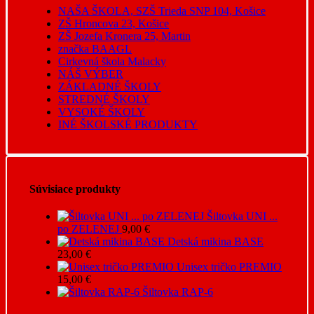
NAŠA ŠKOLA, SZŠ Trieda SNP 104, Košice
ZŠ Hroncova 23, Košice
ZŠ Jozefa Kronera 25, Martin
značka BAAGL
Cirkevná škola Malacky
NÁŠ VÝBER
ZÁKLADNÉ ŠKOLY
STREDNÉ ŠKOLY
VYSOKÉ ŠKOLY
INÉ ŠKOLSKÉ PRODUKTY
Súvisiace produkty
Šiltovka UNI ...
po ZELENEJ
9,00
€
Detská mikina BASE
23,00
€
Unisex tričko PREMIO
15,00
€
Šiltovka RAP-6