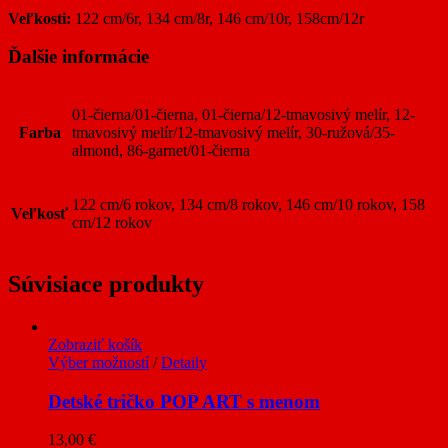
Veľkosti:
122 cm/6r, 134 cm/8r, 146 cm/10r, 158cm/12r
Ďalšie informácie
01-čierna/01-čierna, 01-čierna/12-tmavosivý melír, 12-
Farba
tmavosivý melír/12-tmavosivý melír, 30-ružová/35-
almond, 86-garnet/01-čierna
122 cm/6 rokov, 134 cm/8 rokov, 146 cm/10 rokov, 158
Veľkosť
cm/12 rokov
Súvisiace produkty
Zobraziť košík
Výber možností
/
Detaily
Detské tričko POP ART s menom
13,00
€