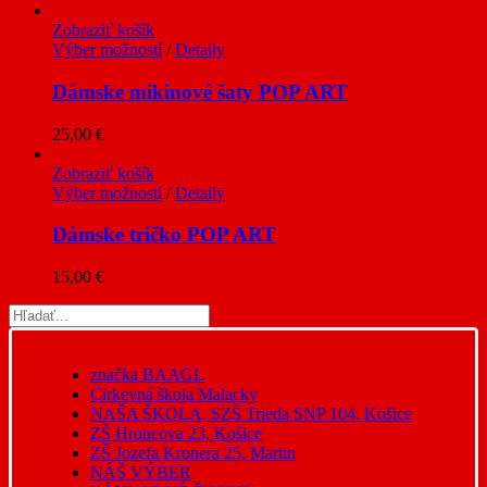
Zobraziť košík
Výber možností
/
Detaily
Dámske mikinové šaty POP ART
25,00
€
Zobraziť košík
Výber možností
/
Detaily
Dámske tričko POP ART
15,00
€
značka BAAGL
Cirkevná škola Malacky
NAŠA ŠKOLA, SZŠ Trieda SNP 104, Košice
ZŠ Hroncova 23, Košice
ZŠ Jozefa Kronera 25, Martin
NÁŠ VÝBER