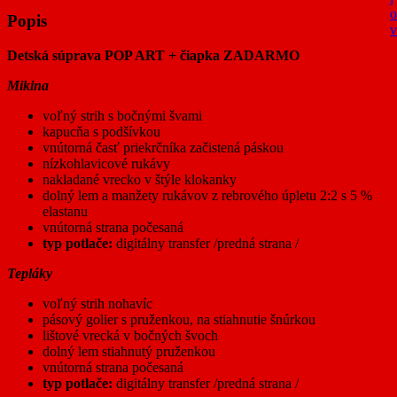
o
Popis
v
Detská súprava POP ART + čiapka ZADARMO
Mikina
voľný strih s bočnými švami
kapucňa s podšívkou
vnútorná časť priekrčníka začistená páskou
nízkohlavicové rukávy
nakladané vrecko v štýle klokanky
dolný lem a manžety rukávov z rebrového úpletu 2:2 s 5 %
elastanu
vnútorná strana počesaná
typ potlače:
digitálny transfer /predná strana /
Tepláky
voľný strih nohavíc
pásový golier s pruženkou, na stiahnutie šnúrkou
lištové vrecká v bočných švoch
dolný lem stiahnutý pruženkou
vnútorná strana počesaná
typ potlače:
digitálny transfer /predná strana /